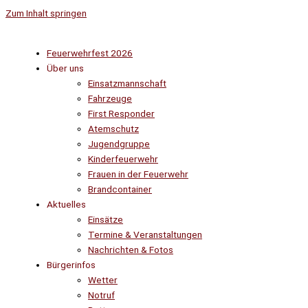
Zum Inhalt springen
Feuerwehrfest 2026
Über uns
Einsatzmannschaft
Fahrzeuge
First Responder
Atemschutz
Jugendgruppe
Kinderfeuerwehr
Frauen in der Feuerwehr
Brandcontainer
Aktuelles
Einsätze
Termine & Veranstaltungen
Nachrichten & Fotos
Bürgerinfos
Wetter
Notruf