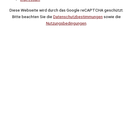
Diese Webseite wird durch das Google reCAPTCHA geschützt.
Bitte beachten Sie die
Datenschutzbestimmungen
sowie die
Nutzungsbedingungen
.
Suche
Noch
Tage
Stunden
Minuten
!
Mehr erfahren!
Noch