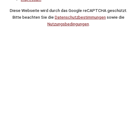
Diese Webseite wird durch das Google reCAPTCHA geschützt.
Bitte beachten Sie die
Datenschutzbestimmungen
sowie die
Nutzungsbedingungen
.
Suche
Noch
Tage
Stunden
Minuten
!
Mehr erfahren!
Noch