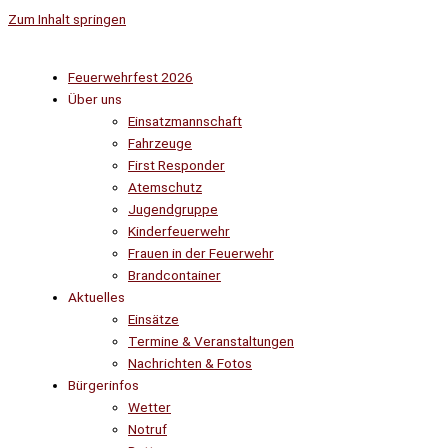
Zum Inhalt springen
Feuerwehrfest 2026
Über uns
Einsatzmannschaft
Fahrzeuge
First Responder
Atemschutz
Jugendgruppe
Kinderfeuerwehr
Frauen in der Feuerwehr
Brandcontainer
Aktuelles
Einsätze
Termine & Veranstaltungen
Nachrichten & Fotos
Bürgerinfos
Wetter
Notruf