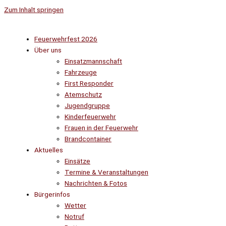
Zum Inhalt springen
Feuerwehrfest 2026
Über uns
Einsatzmannschaft
Fahrzeuge
First Responder
Atemschutz
Jugendgruppe
Kinderfeuerwehr
Frauen in der Feuerwehr
Brandcontainer
Aktuelles
Einsätze
Termine & Veranstaltungen
Nachrichten & Fotos
Bürgerinfos
Wetter
Notruf