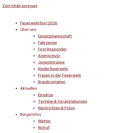
Zum Inhalt springen
Feuerwehrfest 2026
Über uns
Einsatzmannschaft
Fahrzeuge
First Responder
Atemschutz
Jugendgruppe
Kinderfeuerwehr
Frauen in der Feuerwehr
Brandcontainer
Aktuelles
Einsätze
Termine & Veranstaltungen
Nachrichten & Fotos
Bürgerinfos
Wetter
Notruf