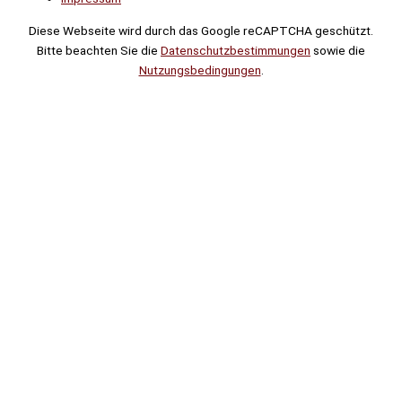
Diese Webseite wird durch das Google reCAPTCHA geschützt.
Bitte beachten Sie die
Datenschutzbestimmungen
sowie die
Nutzungsbedingungen
.
Suche
Noch
Tage
Stunden
Minuten
!
Mehr erfahren!
Noch