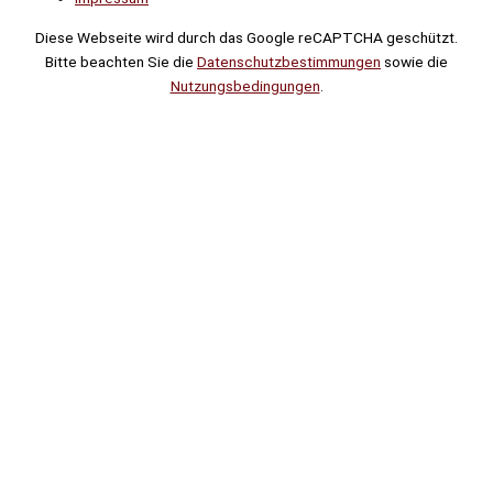
Diese Webseite wird durch das Google reCAPTCHA geschützt.
Bitte beachten Sie die
Datenschutzbestimmungen
sowie die
Nutzungsbedingungen
.
Suche
Noch
Tage
Stunden
Minuten
!
Mehr erfahren!
Noch