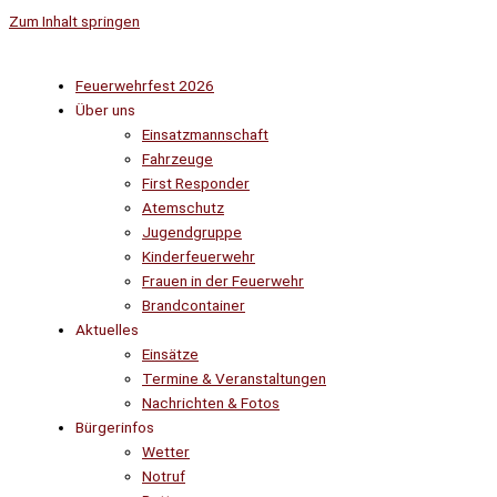
Zum Inhalt springen
Feuerwehrfest 2026
Über uns
Einsatzmannschaft
Fahrzeuge
First Responder
Atemschutz
Jugendgruppe
Kinderfeuerwehr
Frauen in der Feuerwehr
Brandcontainer
Aktuelles
Einsätze
Termine & Veranstaltungen
Nachrichten & Fotos
Bürgerinfos
Wetter
Notruf