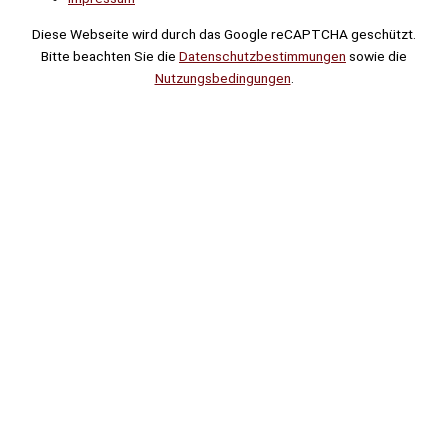
Diese Webseite wird durch das Google reCAPTCHA geschützt.
Bitte beachten Sie die
Datenschutzbestimmungen
sowie die
Nutzungsbedingungen
.
Suche
Noch
Tage
Stunden
Minuten
!
Mehr erfahren!
Noch