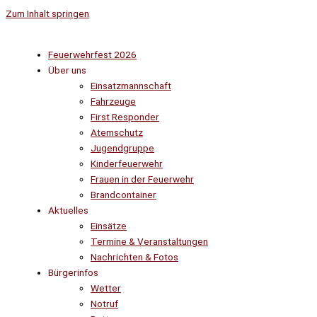
Zum Inhalt springen
Feuerwehrfest 2026
Über uns
Einsatzmannschaft
Fahrzeuge
First Responder
Atemschutz
Jugendgruppe
Kinderfeuerwehr
Frauen in der Feuerwehr
Brandcontainer
Aktuelles
Einsätze
Termine & Veranstaltungen
Nachrichten & Fotos
Bürgerinfos
Wetter
Notruf