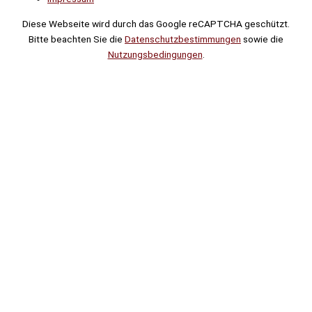
Diese Webseite wird durch das Google reCAPTCHA geschützt.
Bitte beachten Sie die
Datenschutzbestimmungen
sowie die
Nutzungsbedingungen
.
Suche
Noch
Tage
Stunden
Minuten
!
Mehr erfahren!
Noch