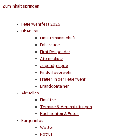
Zum Inhalt springen
Feuerwehrfest 2026
Über uns
Einsatzmannschaft
Fahrzeuge
First Responder
Atemschutz
Jugendgruppe
Kinderfeuerwehr
Frauen in der Feuerwehr
Brandcontainer
Aktuelles
Einsätze
Termine & Veranstaltungen
Nachrichten & Fotos
Bürgerinfos
Wetter
Notruf