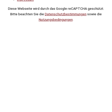
Diese Webseite wird durch das Google reCAPTCHA geschützt.
Bitte beachten Sie die
Datenschutzbestimmungen
sowie die
Nutzungsbedingungen
.
Suche
Noch
Tage
Stunden
Minuten
!
Mehr erfahren!
Noch