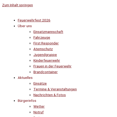
Zum Inhalt springen
Feuerwehrfest 2026
Über uns
Einsatzmannschaft
Fahrzeuge
First Responder
Atemschutz
Jugendgruppe
Kinderfeuerwehr
Frauen in der Feuerwehr
Brandcontainer
Aktuelles
Einsätze
Termine & Veranstaltungen
Nachrichten & Fotos
Bürgerinfos
Wetter
Notruf