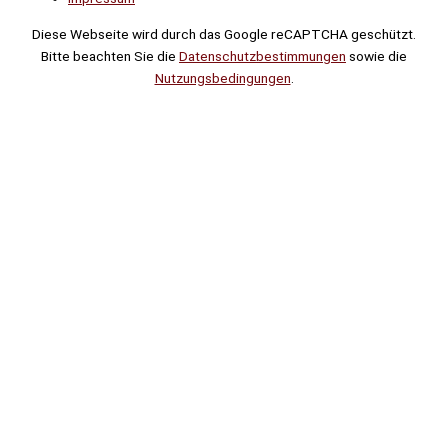
Diese Webseite wird durch das Google reCAPTCHA geschützt.
Bitte beachten Sie die
Datenschutzbestimmungen
sowie die
Nutzungsbedingungen
.
Suche
Noch
Tage
Stunden
Minuten
!
Mehr erfahren!
Noch