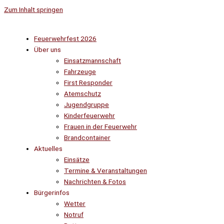
Zum Inhalt springen
Feuerwehrfest 2026
Über uns
Einsatzmannschaft
Fahrzeuge
First Responder
Atemschutz
Jugendgruppe
Kinderfeuerwehr
Frauen in der Feuerwehr
Brandcontainer
Aktuelles
Einsätze
Termine & Veranstaltungen
Nachrichten & Fotos
Bürgerinfos
Wetter
Notruf