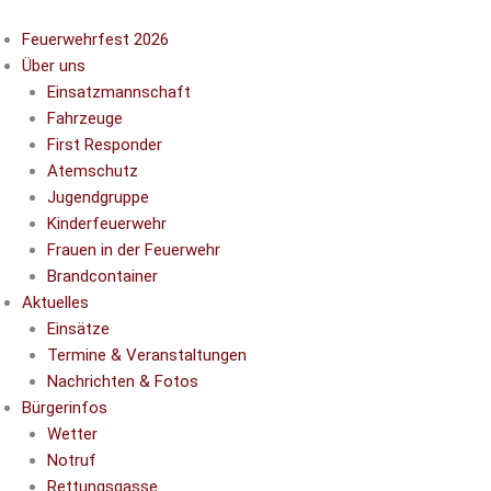
Zum
Inhalt
Feuerwehrfest 2026
springen
Über uns
Einsatzmannschaft
Fahrzeuge
First Responder
Atemschutz
Jugendgruppe
Kinderfeuerwehr
Frauen in der Feuerwehr
Brandcontainer
Aktuelles
Einsätze
Termine & Veranstaltungen
Nachrichten & Fotos
Bürgerinfos
Wetter
Notruf
Rettungsgasse