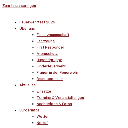
Zum Inhalt springen
Feuerwehrfest 2026
Über uns
Einsatzmannschaft
Fahrzeuge
First Responder
Atemschutz
Jugendgruppe
Kinderfeuerwehr
Frauen in der Feuerwehr
Brandcontainer
Aktuelles
Einsätze
Termine & Veranstaltungen
Nachrichten & Fotos
Bürgerinfos
Wetter
Notruf