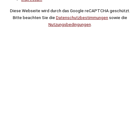
Diese Webseite wird durch das Google reCAPTCHA geschützt.
Bitte beachten Sie die
Datenschutzbestimmungen
sowie die
Nutzungsbedingungen
.
Suche
Noch
Tage
Stunden
Minuten
!
Mehr erfahren!
Noch