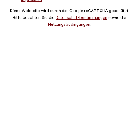
Diese Webseite wird durch das Google reCAPTCHA geschützt.
Bitte beachten Sie die
Datenschutzbestimmungen
sowie die
Nutzungsbedingungen
.
Suche
Noch
Tage
Stunden
Minuten
!
Mehr erfahren!
Noch