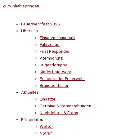
Zum Inhalt springen
Feuerwehrfest 2026
Über uns
Einsatzmannschaft
Fahrzeuge
First Responder
Atemschutz
Jugendgruppe
Kinderfeuerwehr
Frauen in der Feuerwehr
Brandcontainer
Aktuelles
Einsätze
Termine & Veranstaltungen
Nachrichten & Fotos
Bürgerinfos
Wetter
Notruf