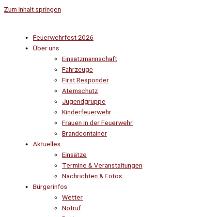
Zum Inhalt springen
Feuerwehrfest 2026
Über uns
Einsatzmannschaft
Fahrzeuge
First Responder
Atemschutz
Jugendgruppe
Kinderfeuerwehr
Frauen in der Feuerwehr
Brandcontainer
Aktuelles
Einsätze
Termine & Veranstaltungen
Nachrichten & Fotos
Bürgerinfos
Wetter
Notruf