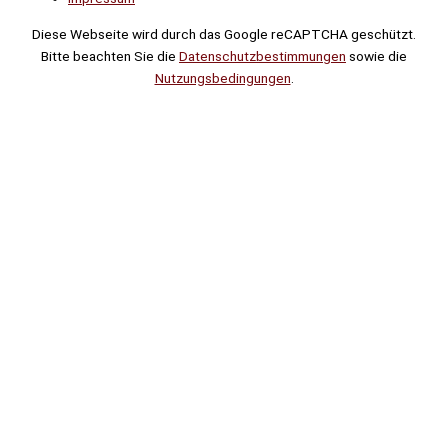
Diese Webseite wird durch das Google reCAPTCHA geschützt.
Bitte beachten Sie die
Datenschutzbestimmungen
sowie die
Nutzungsbedingungen
.
Suche
Noch
Tage
Stunden
Minuten
!
Mehr erfahren!
Noch