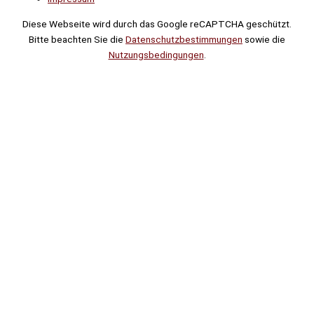
Diese Webseite wird durch das Google reCAPTCHA geschützt.
Bitte beachten Sie die
Datenschutzbestimmungen
sowie die
Nutzungsbedingungen
.
Suche
Noch
Tage
Stunden
Minuten
!
Mehr erfahren!
Noch