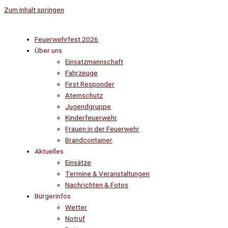
Zum Inhalt springen
Feuerwehrfest 2026
Über uns
Einsatzmannschaft
Fahrzeuge
First Responder
Atemschutz
Jugendgruppe
Kinderfeuerwehr
Frauen in der Feuerwehr
Brandcontainer
Aktuelles
Einsätze
Termine & Veranstaltungen
Nachrichten & Fotos
Bürgerinfos
Wetter
Notruf