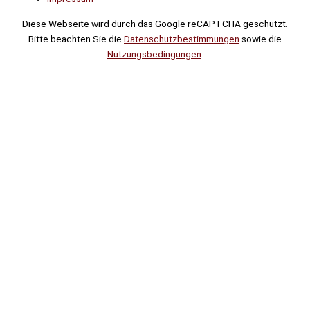
Diese Webseite wird durch das Google reCAPTCHA geschützt.
Bitte beachten Sie die
Datenschutzbestimmungen
sowie die
Nutzungsbedingungen
.
Suche
Noch
Tage
Stunden
Minuten
!
Mehr erfahren!
Noch