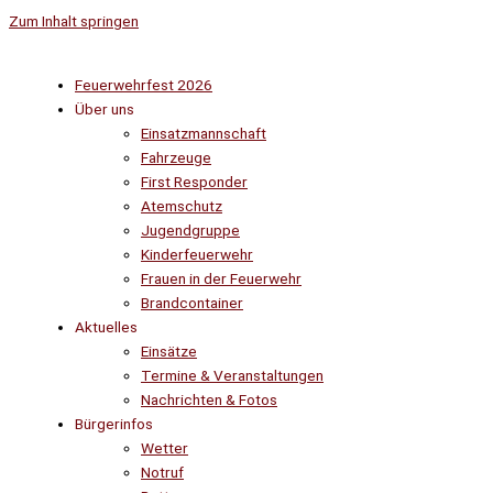
Zum Inhalt springen
Feuerwehrfest 2026
Über uns
Einsatzmannschaft
Fahrzeuge
First Responder
Atemschutz
Jugendgruppe
Kinderfeuerwehr
Frauen in der Feuerwehr
Brandcontainer
Aktuelles
Einsätze
Termine & Veranstaltungen
Nachrichten & Fotos
Bürgerinfos
Wetter
Notruf