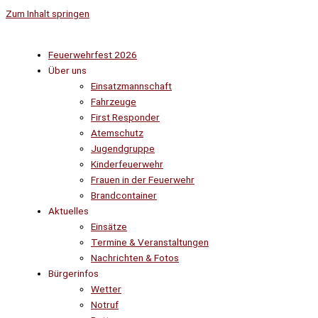
Zum Inhalt springen
Feuerwehrfest 2026
Über uns
Einsatzmannschaft
Fahrzeuge
First Responder
Atemschutz
Jugendgruppe
Kinderfeuerwehr
Frauen in der Feuerwehr
Brandcontainer
Aktuelles
Einsätze
Termine & Veranstaltungen
Nachrichten & Fotos
Bürgerinfos
Wetter
Notruf