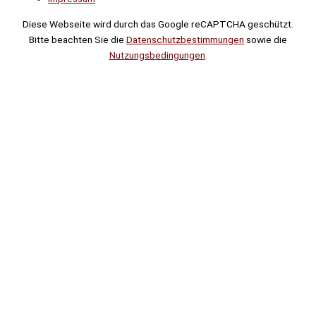
Diese Webseite wird durch das Google reCAPTCHA geschützt.
Bitte beachten Sie die
Datenschutzbestimmungen
sowie die
Nutzungsbedingungen
.
Suche
Noch
Tage
Stunden
Minuten
!
Mehr erfahren!
Noch