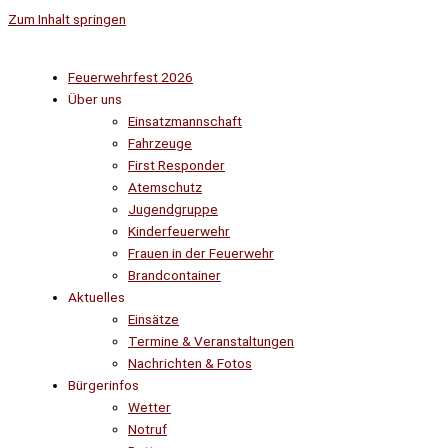
Zum Inhalt springen
Feuerwehrfest 2026
Über uns
Einsatzmannschaft
Fahrzeuge
First Responder
Atemschutz
Jugendgruppe
Kinderfeuerwehr
Frauen in der Feuerwehr
Brandcontainer
Aktuelles
Einsätze
Termine & Veranstaltungen
Nachrichten & Fotos
Bürgerinfos
Wetter
Notruf