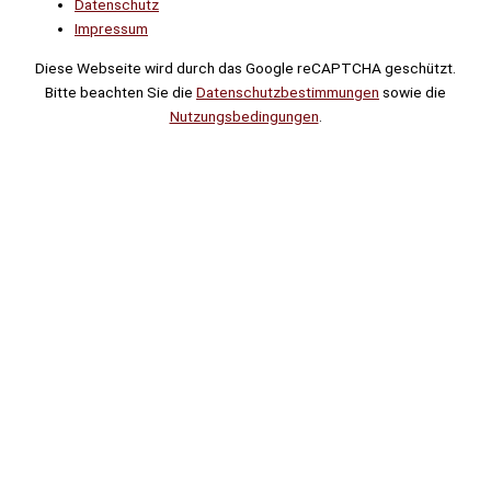
Datenschutz
Impressum
Diese Webseite wird durch das Google reCAPTCHA geschützt.
Bitte beachten Sie die
Datenschutzbestimmungen
sowie die
Nutzungsbedingungen
.
Suche
Noch
Tage
Stunden
Minuten
!
Mehr erfahren!
Noch