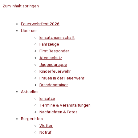
Zum Inhalt springen
Feuerwehrfest 2026
Über uns
Einsatzmannschaft
Fahrzeuge
First Responder
Atemschutz
Jugendgruppe
Kinderfeuerwehr
Frauen in der Feuerwehr
Brandcontainer
Aktuelles
Einsätze
Termine & Veranstaltungen
Nachrichten & Fotos
Bürgerinfos
Wetter
Notruf