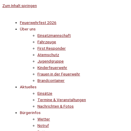
Zum Inhalt springen
Feuerwehrfest 2026
Über uns
Einsatzmannschaft
Fahrzeuge
First Responder
Atemschutz
Jugendgruppe
Kinderfeuerwehr
Frauen in der Feuerwehr
Brandcontainer
Aktuelles
Einsätze
Termine & Veranstaltungen
Nachrichten & Fotos
Bürgerinfos
Wetter
Notruf