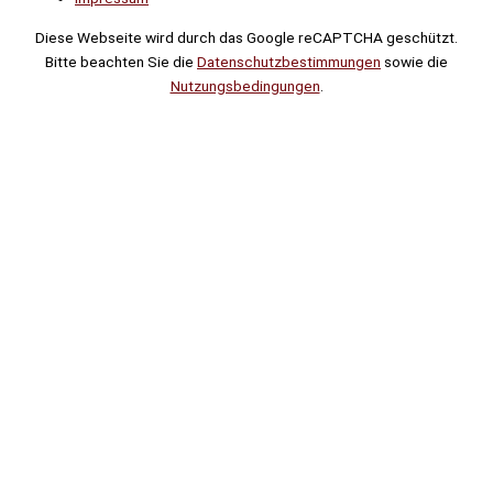
Diese Webseite wird durch das Google reCAPTCHA geschützt.
Bitte beachten Sie die
Datenschutzbestimmungen
sowie die
Nutzungsbedingungen
.
Suche
Noch
Tage
Stunden
Minuten
!
Mehr erfahren!
Noch