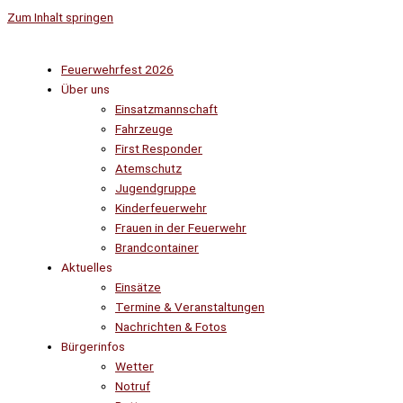
Zum Inhalt springen
Feuerwehrfest 2026
Über uns
Einsatzmannschaft
Fahrzeuge
First Responder
Atemschutz
Jugendgruppe
Kinderfeuerwehr
Frauen in der Feuerwehr
Brandcontainer
Aktuelles
Einsätze
Termine & Veranstaltungen
Nachrichten & Fotos
Bürgerinfos
Wetter
Notruf