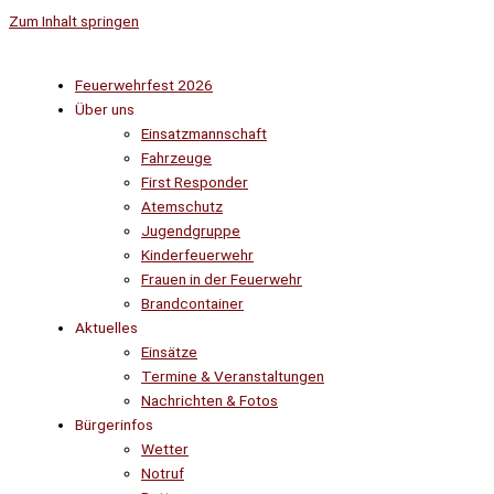
Zum Inhalt springen
Feuerwehrfest 2026
Über uns
Einsatzmannschaft
Fahrzeuge
First Responder
Atemschutz
Jugendgruppe
Kinderfeuerwehr
Frauen in der Feuerwehr
Brandcontainer
Aktuelles
Einsätze
Termine & Veranstaltungen
Nachrichten & Fotos
Bürgerinfos
Wetter
Notruf