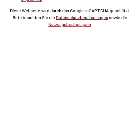
Diese Webseite wird durch das Google reCAPTCHA geschützt.
Bitte beachten Sie die
Datenschutzbestimmungen
sowie die
Nutzungsbedingungen
.
Suche
Noch
Tage
Stunden
Minuten
!
Mehr erfahren!
Noch