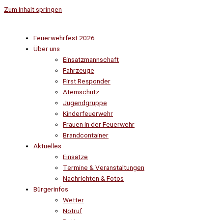
Zum Inhalt springen
Feuerwehrfest 2026
Über uns
Einsatzmannschaft
Fahrzeuge
First Responder
Atemschutz
Jugendgruppe
Kinderfeuerwehr
Frauen in der Feuerwehr
Brandcontainer
Aktuelles
Einsätze
Termine & Veranstaltungen
Nachrichten & Fotos
Bürgerinfos
Wetter
Notruf