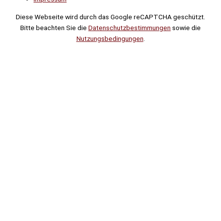
Diese Webseite wird durch das Google reCAPTCHA geschützt.
Bitte beachten Sie die
Datenschutzbestimmungen
sowie die
Nutzungsbedingungen
.
Suche
Noch
Tage
Stunden
Minuten
!
Mehr erfahren!
Noch