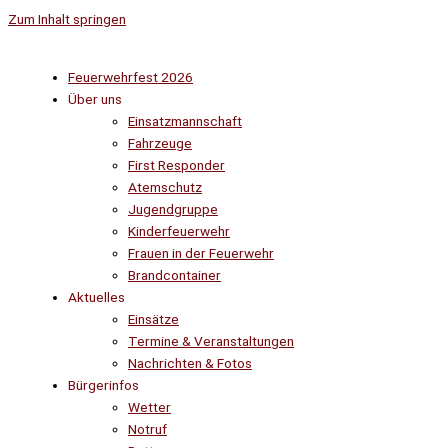
Zum Inhalt springen
Feuerwehrfest 2026
Über uns
Einsatzmannschaft
Fahrzeuge
First Responder
Atemschutz
Jugendgruppe
Kinderfeuerwehr
Frauen in der Feuerwehr
Brandcontainer
Aktuelles
Einsätze
Termine & Veranstaltungen
Nachrichten & Fotos
Bürgerinfos
Wetter
Notruf