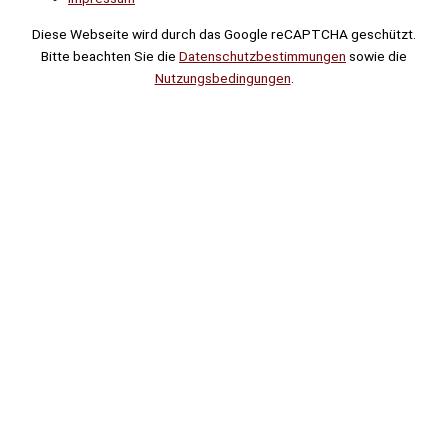
Diese Webseite wird durch das Google reCAPTCHA geschützt.
Bitte beachten Sie die
Datenschutzbestimmungen
sowie die
Nutzungsbedingungen
.
Suche
Noch
Tage
Stunden
Minuten
!
Mehr erfahren!
Noch