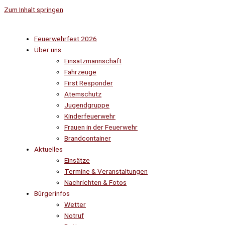
Zum Inhalt springen
Feuerwehrfest 2026
Über uns
Einsatzmannschaft
Fahrzeuge
First Responder
Atemschutz
Jugendgruppe
Kinderfeuerwehr
Frauen in der Feuerwehr
Brandcontainer
Aktuelles
Einsätze
Termine & Veranstaltungen
Nachrichten & Fotos
Bürgerinfos
Wetter
Notruf