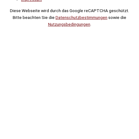
Diese Webseite wird durch das Google reCAPTCHA geschützt.
Bitte beachten Sie die
Datenschutzbestimmungen
sowie die
Nutzungsbedingungen
.
Suche
Noch
Tage
Stunden
Minuten
!
Mehr erfahren!
Noch