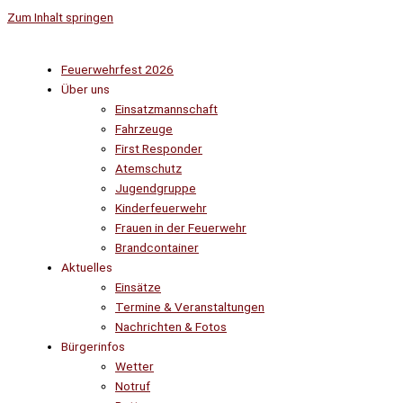
Zum Inhalt springen
Feuerwehrfest 2026
Über uns
Einsatzmannschaft
Fahrzeuge
First Responder
Atemschutz
Jugendgruppe
Kinderfeuerwehr
Frauen in der Feuerwehr
Brandcontainer
Aktuelles
Einsätze
Termine & Veranstaltungen
Nachrichten & Fotos
Bürgerinfos
Wetter
Notruf