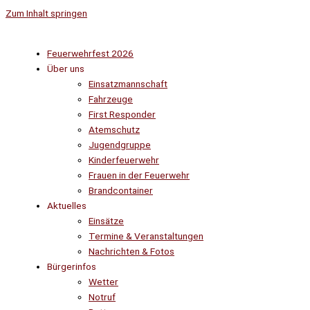
Zum Inhalt springen
Feuerwehrfest 2026
Über uns
Einsatzmannschaft
Fahrzeuge
First Responder
Atemschutz
Jugendgruppe
Kinderfeuerwehr
Frauen in der Feuerwehr
Brandcontainer
Aktuelles
Einsätze
Termine & Veranstaltungen
Nachrichten & Fotos
Bürgerinfos
Wetter
Notruf