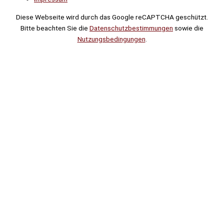
Diese Webseite wird durch das Google reCAPTCHA geschützt.
Bitte beachten Sie die
Datenschutzbestimmungen
sowie die
Nutzungsbedingungen
.
Suche
Noch
Tage
Stunden
Minuten
!
Mehr erfahren!
Noch