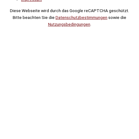
Diese Webseite wird durch das Google reCAPTCHA geschützt.
Bitte beachten Sie die
Datenschutzbestimmungen
sowie die
Nutzungsbedingungen
.
Suche
Noch
Tage
Stunden
Minuten
!
Mehr erfahren!
Noch