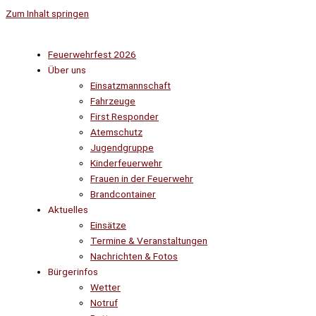
Zum Inhalt springen
Feuerwehrfest 2026
Über uns
Einsatzmannschaft
Fahrzeuge
First Responder
Atemschutz
Jugendgruppe
Kinderfeuerwehr
Frauen in der Feuerwehr
Brandcontainer
Aktuelles
Einsätze
Termine & Veranstaltungen
Nachrichten & Fotos
Bürgerinfos
Wetter
Notruf