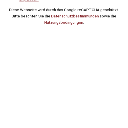
Diese Webseite wird durch das Google reCAPTCHA geschützt.
Bitte beachten Sie die
Datenschutzbestimmungen
sowie die
Nutzungsbedingungen
.
Suche
Noch
Tage
Stunden
Minuten
!
Mehr erfahren!
Noch