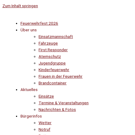
Zum Inhalt springen
Feuerwehrfest 2026
Über uns
Einsatzmannschaft
Fahrzeuge
First Responder
Atemschutz
Jugendgruppe
Kinderfeuerwehr
Frauen in der Feuerwehr
Brandcontainer
Aktuelles
Einsätze
Termine & Veranstaltungen
Nachrichten & Fotos
Bürgerinfos
Wetter
Notruf