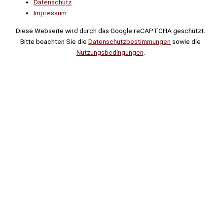
Datenschutz
Impressum
Diese Webseite wird durch das Google reCAPTCHA geschützt.
Bitte beachten Sie die
Datenschutzbestimmungen
sowie die
Nutzungsbedingungen
.
Suche
Noch
Tage
Stunden
Minuten
!
Mehr erfahren!
Noch