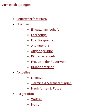
Zum Inhalt springen
Feuerwehrfest 2026
Über uns
Einsatzmannschaft
Fahrzeuge
First Responder
Atemschutz
Jugendgruppe
Kinderfeuerwehr
Frauen in der Feuerwehr
Brandcontainer
Aktuelles
Einsätze
Termine & Veranstaltungen
Nachrichten & Fotos
Bürgerinfos
Wetter
Notruf