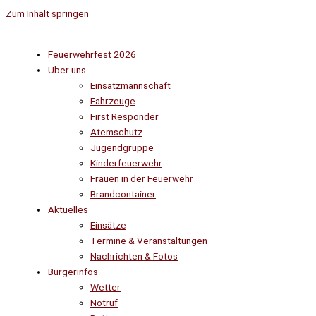
Zum Inhalt springen
Feuerwehrfest 2026
Über uns
Einsatzmannschaft
Fahrzeuge
First Responder
Atemschutz
Jugendgruppe
Kinderfeuerwehr
Frauen in der Feuerwehr
Brandcontainer
Aktuelles
Einsätze
Termine & Veranstaltungen
Nachrichten & Fotos
Bürgerinfos
Wetter
Notruf