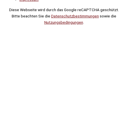
Diese Webseite wird durch das Google reCAPTCHA geschützt.
Bitte beachten Sie die
Datenschutzbestimmungen
sowie die
Nutzungsbedingungen
.
Suche
Noch
Tage
Stunden
Minuten
!
Mehr erfahren!
Noch