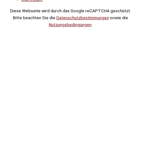
Diese Webseite wird durch das Google reCAPTCHA geschützt.
Bitte beachten Sie die
Datenschutzbestimmungen
sowie die
Nutzungsbedingungen
.
Suche
Noch
Tage
Stunden
Minuten
!
Mehr erfahren!
Noch