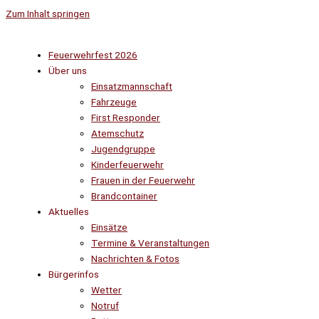
Zum Inhalt springen
Feuerwehrfest 2026
Über uns
Einsatzmannschaft
Fahrzeuge
First Responder
Atemschutz
Jugendgruppe
Kinderfeuerwehr
Frauen in der Feuerwehr
Brandcontainer
Aktuelles
Einsätze
Termine & Veranstaltungen
Nachrichten & Fotos
Bürgerinfos
Wetter
Notruf