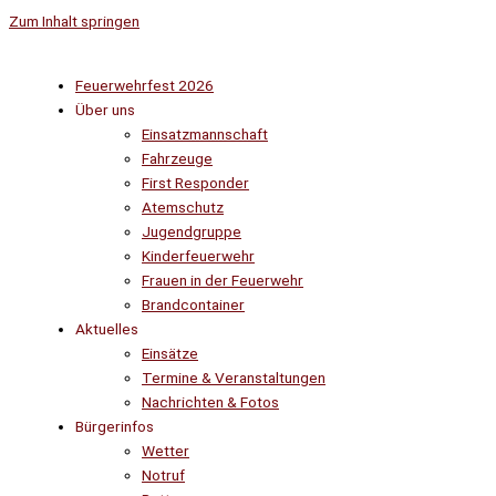
Zum Inhalt springen
Feuerwehrfest 2026
Über uns
Einsatzmannschaft
Fahrzeuge
First Responder
Atemschutz
Jugendgruppe
Kinderfeuerwehr
Frauen in der Feuerwehr
Brandcontainer
Aktuelles
Einsätze
Termine & Veranstaltungen
Nachrichten & Fotos
Bürgerinfos
Wetter
Notruf