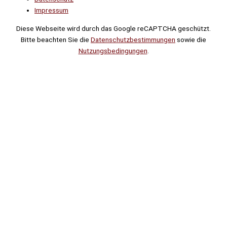
Impressum
Diese Webseite wird durch das Google reCAPTCHA geschützt.
Bitte beachten Sie die
Datenschutzbestimmungen
sowie die
Nutzungsbedingungen
.
Suche
Noch
Tage
Stunden
Minuten
!
Mehr erfahren!
Noch