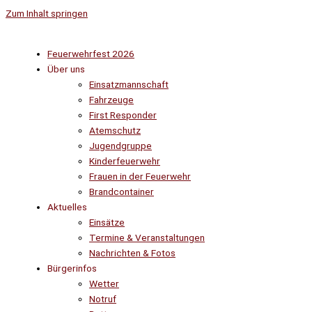
Zum Inhalt springen
Feuerwehrfest 2026
Über uns
Einsatzmannschaft
Fahrzeuge
First Responder
Atemschutz
Jugendgruppe
Kinderfeuerwehr
Frauen in der Feuerwehr
Brandcontainer
Aktuelles
Einsätze
Termine & Veranstaltungen
Nachrichten & Fotos
Bürgerinfos
Wetter
Notruf