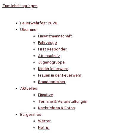
Zum Inhalt springen
Feuerwehrfest 2026
Über uns
Einsatzmannschaft
Fahrzeuge
First Responder
Atemschutz
Jugendgruppe
Kinderfeuerwehr
Frauen in der Feuerwehr
Brandcontainer
Aktuelles
Einsätze
Termine & Veranstaltungen
Nachrichten & Fotos
Bürgerinfos
Wetter
Notruf