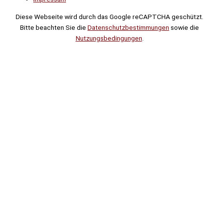
Diese Webseite wird durch das Google reCAPTCHA geschützt.
Bitte beachten Sie die
Datenschutzbestimmungen
sowie die
Nutzungsbedingungen
.
Suche
Noch
Tage
Stunden
Minuten
!
Mehr erfahren!
Noch