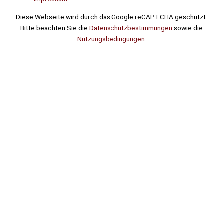
Diese Webseite wird durch das Google reCAPTCHA geschützt.
Bitte beachten Sie die
Datenschutzbestimmungen
sowie die
Nutzungsbedingungen
.
Suche
Noch
Tage
Stunden
Minuten
!
Mehr erfahren!
Noch