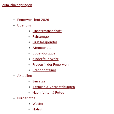
Zum Inhalt springen
Feuerwehrfest 2026
Über uns
Einsatzmannschaft
Fahrzeuge
First Responder
Atemschutz
Jugendgruppe
Kinderfeuerwehr
Frauen in der Feuerwehr
Brandcontainer
Aktuelles
Einsätze
Termine & Veranstaltungen
Nachrichten & Fotos
Bürgerinfos
Wetter
Notruf