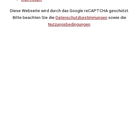
Diese Webseite wird durch das Google reCAPTCHA geschützt.
Bitte beachten Sie die
Datenschutzbestimmungen
sowie die
Nutzungsbedingungen
.
Suche
Noch
Tage
Stunden
Minuten
!
Mehr erfahren!
Noch