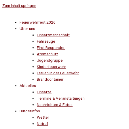
Zum Inhalt springen
Feuerwehrfest 2026
Über uns
Einsatzmannschaft
Fahrzeuge
First Responder
Atemschutz
Jugendgruppe
Kinderfeuerwehr
Frauen in der Feuerwehr
Brandcontainer
Aktuelles
Einsätze
Termine & Veranstaltungen
Nachrichten & Fotos
Bürgerinfos
Wetter
Notruf