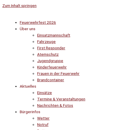
Zum Inhalt springen
Feuerwehrfest 2026
Über uns
Einsatzmannschaft
Fahrzeuge
First Responder
Atemschutz
Jugendgruppe
Kinderfeuerwehr
Frauen in der Feuerwehr
Brandcontainer
Aktuelles
Einsätze
Termine & Veranstaltungen
Nachrichten & Fotos
Bürgerinfos
Wetter
Notruf