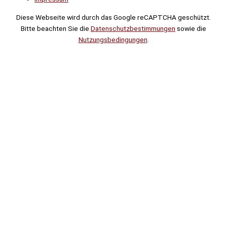
Diese Webseite wird durch das Google reCAPTCHA geschützt.
Bitte beachten Sie die
Datenschutzbestimmungen
sowie die
Nutzungsbedingungen
.
Suche
Noch
Tage
Stunden
Minuten
!
Mehr erfahren!
Noch