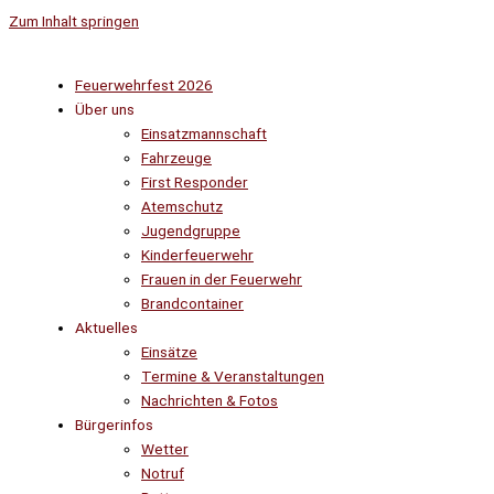
Zum Inhalt springen
Feuerwehrfest 2026
Über uns
Einsatzmannschaft
Fahrzeuge
First Responder
Atemschutz
Jugendgruppe
Kinderfeuerwehr
Frauen in der Feuerwehr
Brandcontainer
Aktuelles
Einsätze
Termine & Veranstaltungen
Nachrichten & Fotos
Bürgerinfos
Wetter
Notruf