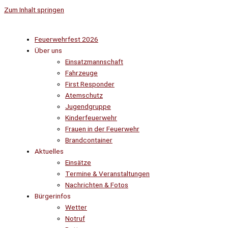
Zum Inhalt springen
Feuerwehrfest 2026
Über uns
Einsatzmannschaft
Fahrzeuge
First Responder
Atemschutz
Jugendgruppe
Kinderfeuerwehr
Frauen in der Feuerwehr
Brandcontainer
Aktuelles
Einsätze
Termine & Veranstaltungen
Nachrichten & Fotos
Bürgerinfos
Wetter
Notruf