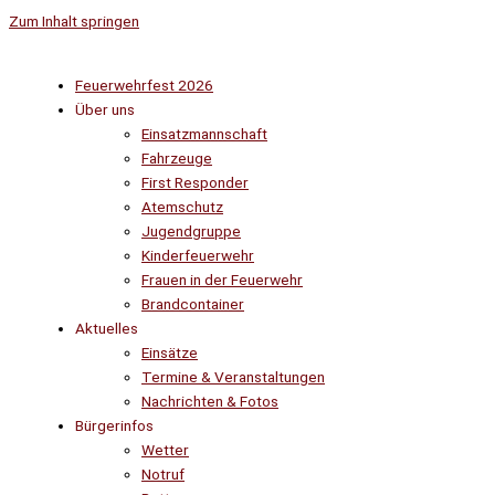
Zum Inhalt springen
Feuerwehrfest 2026
Über uns
Einsatzmannschaft
Fahrzeuge
First Responder
Atemschutz
Jugendgruppe
Kinderfeuerwehr
Frauen in der Feuerwehr
Brandcontainer
Aktuelles
Einsätze
Termine & Veranstaltungen
Nachrichten & Fotos
Bürgerinfos
Wetter
Notruf