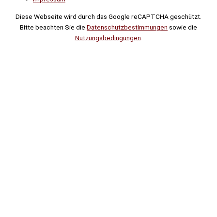
Diese Webseite wird durch das Google reCAPTCHA geschützt.
Bitte beachten Sie die
Datenschutzbestimmungen
sowie die
Nutzungsbedingungen
.
Suche
Noch
Tage
Stunden
Minuten
!
Mehr erfahren!
Noch