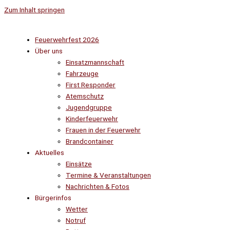
Zum Inhalt springen
Feuerwehrfest 2026
Über uns
Einsatzmannschaft
Fahrzeuge
First Responder
Atemschutz
Jugendgruppe
Kinderfeuerwehr
Frauen in der Feuerwehr
Brandcontainer
Aktuelles
Einsätze
Termine & Veranstaltungen
Nachrichten & Fotos
Bürgerinfos
Wetter
Notruf