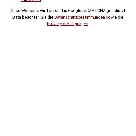
Diese Webseite wird durch das Google reCAPTCHA geschützt.
Bitte beachten Sie die
Datenschutzbestimmungen
sowie die
Nutzungsbedingungen
.
Suche
Noch
Tage
Stunden
Minuten
!
Mehr erfahren!
Noch