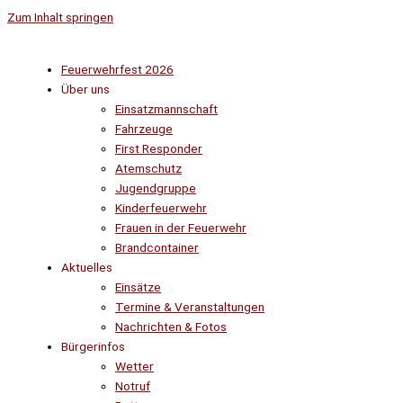
Zum Inhalt springen
Feuerwehrfest 2026
Über uns
Einsatzmannschaft
Fahrzeuge
First Responder
Atemschutz
Jugendgruppe
Kinderfeuerwehr
Frauen in der Feuerwehr
Brandcontainer
Aktuelles
Einsätze
Termine & Veranstaltungen
Nachrichten & Fotos
Bürgerinfos
Wetter
Notruf