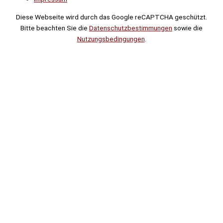
Diese Webseite wird durch das Google reCAPTCHA geschützt.
Bitte beachten Sie die
Datenschutzbestimmungen
sowie die
Nutzungsbedingungen
.
Suche
Noch
Tage
Stunden
Minuten
!
Mehr erfahren!
Noch