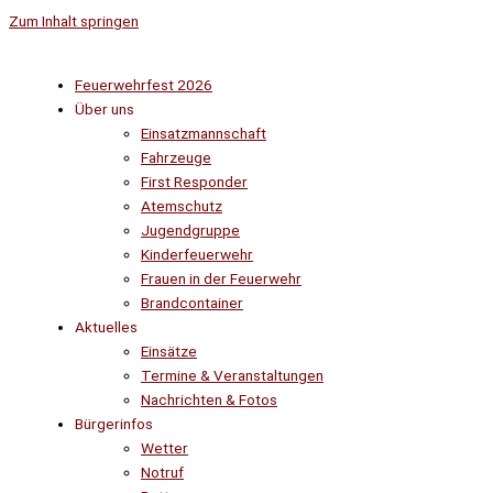
Zum Inhalt springen
Feuerwehrfest 2026
Über uns
Einsatzmannschaft
Fahrzeuge
First Responder
Atemschutz
Jugendgruppe
Kinderfeuerwehr
Frauen in der Feuerwehr
Brandcontainer
Aktuelles
Einsätze
Termine & Veranstaltungen
Nachrichten & Fotos
Bürgerinfos
Wetter
Notruf