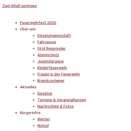
Zum Inhalt springen
Feuerwehrfest 2026
Über uns
Einsatzmannschaft
Fahrzeuge
First Responder
Atemschutz
Jugendgruppe
Kinderfeuerwehr
Frauen in der Feuerwehr
Brandcontainer
Aktuelles
Einsätze
Termine & Veranstaltungen
Nachrichten & Fotos
Bürgerinfos
Wetter
Notruf