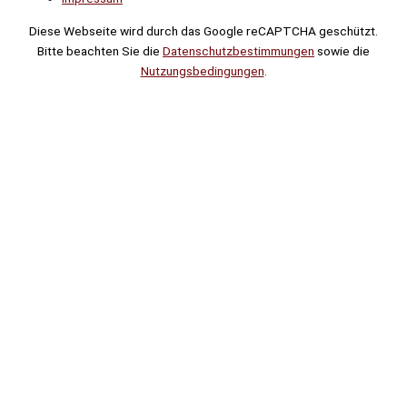
Diese Webseite wird durch das Google reCAPTCHA geschützt.
Bitte beachten Sie die
Datenschutzbestimmungen
sowie die
Nutzungsbedingungen
.
Suche
Noch
Tage
Stunden
Minuten
!
Mehr erfahren!
Noch