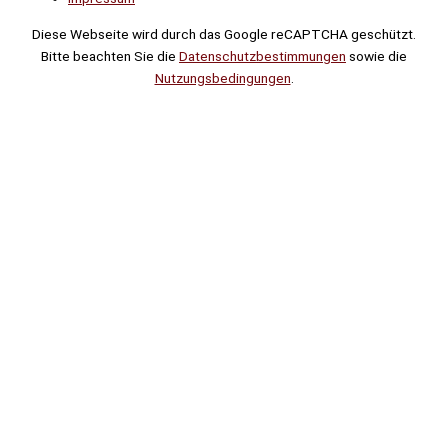
Diese Webseite wird durch das Google reCAPTCHA geschützt.
Bitte beachten Sie die
Datenschutzbestimmungen
sowie die
Nutzungsbedingungen
.
Suche
Noch
Tage
Stunden
Minuten
!
Mehr erfahren!
Noch