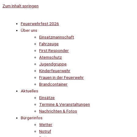
Zum Inhalt springen
Feuerwehrfest 2026
Über uns
Einsatzmannschaft
Fahrzeuge
First Responder
Atemschutz
Jugendgruppe
Kinderfeuerwehr
Frauen in der Feuerwehr
Brandcontainer
Aktuelles
Einsätze
Termine & Veranstaltungen
Nachrichten & Fotos
Bürgerinfos
Wetter
Notruf