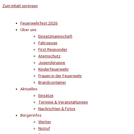
Zum Inhalt springen
Feuerwehrfest 2026
Über uns
Einsatzmannschaft
Fahrzeuge
First Responder
Atemschutz
Jugendgruppe
Kinderfeuerwehr
Frauen in der Feuerwehr
Brandcontainer
Aktuelles
Einsätze
Termine & Veranstaltungen
Nachrichten & Fotos
Bürgerinfos
Wetter
Notruf