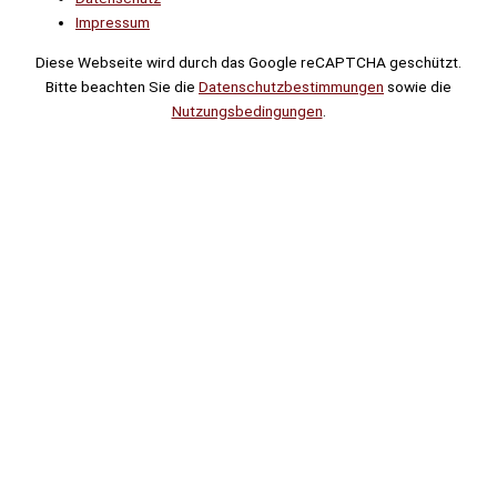
Impressum
Diese Webseite wird durch das Google reCAPTCHA geschützt.
Bitte beachten Sie die
Datenschutzbestimmungen
sowie die
Nutzungsbedingungen
.
Suche
Noch
Tage
Stunden
Minuten
!
Mehr erfahren!
Noch