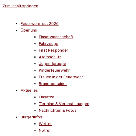
Zum Inhalt springen
Feuerwehrfest 2026
Über uns
Einsatzmannschaft
Fahrzeuge
First Responder
Atemschutz
Jugendgruppe
Kinderfeuerwehr
Frauen in der Feuerwehr
Brandcontainer
Aktuelles
Einsätze
Termine & Veranstaltungen
Nachrichten & Fotos
Bürgerinfos
Wetter
Notruf