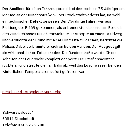
Der Aus­lö­ser für ei­nen Fahr­zeug­brand, bei dem sich ein 75-Jäh­ri­ger am
Mon­tag an der Bun­des­stra­ße 26 bei Stock­stadt ver­letzt hat, ist wohl
ein tech­ni­scher De­fekt ge­we­sen. Der 75-jährige Fahrer war aus
Richtung der B 469 gekommen, als er bemerkte, dass sich im Bereich
des Zündschlosses Rauch entwickelte. Er stoppte an einem Waldweg
und versuchte den Brand mit einer Fußmatte zu löschen, berichtet die
Polizei. Dabei verbrannte er sich an beiden Händen. Der Peugeot gilt
als wirtschaftlicher Totalschaden. Die Bundesstraße wurde für die
Arbeiten der Feuerwehr komplett gesperrt. Die Straßenmeisterei
rückte an und streute die Fahrbahn ab, weil das Löschwasser bei den
winterlichen Temperaturen sofort gefroren war.
Bericht und Fotogalerie Main-Echo
Schwarzwaldstr. 1
63811 Stockstadt
Telefon: 0 60 27 / 26 00