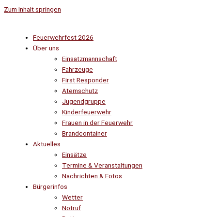
Zum Inhalt springen
Feuerwehrfest 2026
Über uns
Einsatzmannschaft
Fahrzeuge
First Responder
Atemschutz
Jugendgruppe
Kinderfeuerwehr
Frauen in der Feuerwehr
Brandcontainer
Aktuelles
Einsätze
Termine & Veranstaltungen
Nachrichten & Fotos
Bürgerinfos
Wetter
Notruf