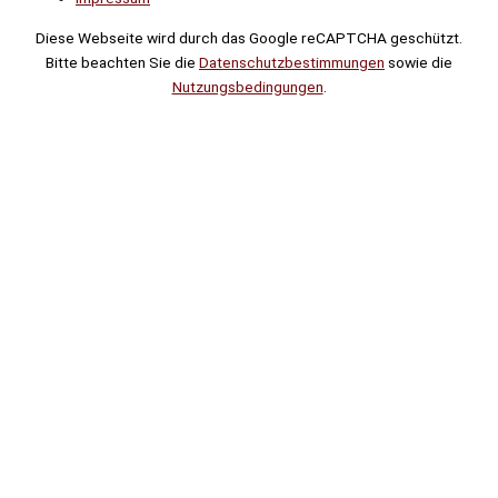
Diese Webseite wird durch das Google reCAPTCHA geschützt.
Bitte beachten Sie die
Datenschutzbestimmungen
sowie die
Nutzungsbedingungen
.
Suche
Noch
Tage
Stunden
Minuten
!
Mehr erfahren!
Noch