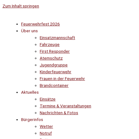
Zum Inhalt springen
Feuerwehrfest 2026
Über uns
Einsatzmannschaft
Fahrzeuge
First Responder
Atemschutz
Jugendgruppe
Kinderfeuerwehr
Frauen in der Feuerwehr
Brandcontainer
Aktuelles
Einsätze
Termine & Veranstaltungen
Nachrichten & Fotos
Bürgerinfos
Wetter
Notruf