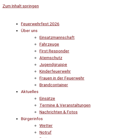
Zum Inhalt springen
Feuerwehrfest 2026
Über uns
Einsatzmannschaft
Fahrzeuge
First Responder
Atemschutz
Jugendgruppe
Kinderfeuerwehr
Frauen in der Feuerwehr
Brandcontainer
Aktuelles
Einsätze
Termine & Veranstaltungen
Nachrichten & Fotos
Bürgerinfos
Wetter
Notruf