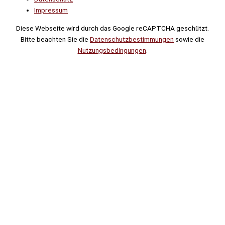
Impressum
Diese Webseite wird durch das Google reCAPTCHA geschützt.
Bitte beachten Sie die
Datenschutzbestimmungen
sowie die
Nutzungsbedingungen
.
Suche
Noch
Tage
Stunden
Minuten
!
Mehr erfahren!
Noch